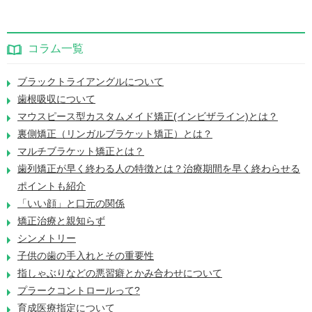
コラム一覧
ブラックトライアングルについて
歯根吸収について
マウスピース型カスタムメイド矯正(インビザライン)とは？
裏側矯正（リンガルブラケット矯正）とは？
マルチブラケット矯正とは？
歯列矯正が早く終わる人の特徴とは？治療期間を早く終わらせる
ポイントも紹介
「いい顔」と口元の関係
矯正治療と親知らず
シンメトリー
子供の歯の手入れとその重要性
指しゃぶりなどの悪習癖とかみ合わせについて
プラークコントロールって?
育成医療指定について