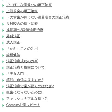
でこぼこな歯並びの矯正治療
上顎前突の矯正治療
下の前歯が見えない過蓋咬合の矯正治療
反対咬合の矯正治療
成長期の2段階矯正治療
外科矯正
成人矯正
「かむ」ことの効用
歯科健診
矯正治療成功のカギ
矯正治療と抜歯について
「美女入門」
笑顔に自信ありますか?
矯正治療で歯が動くのはなぜ?
虫歯にならないために!
ファッショナブルな矯正?
Comeかむ歯ッピー！