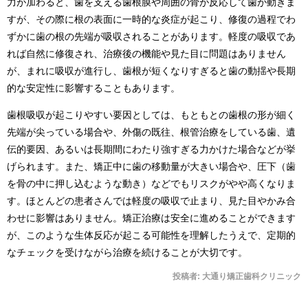
力が加わると、歯を支える歯根膜や周囲の骨が反応して歯が動きま
すが、その際に根の表面に一時的な炎症が起こり、修復の過程でわ
ずかに歯の根の先端が吸収されることがあります。軽度の吸収であ
れば自然に修復され、治療後の機能や見た目に問題はありません
が、まれに吸収が進行し、歯根が短くなりすぎると歯の動揺や長期
的な安定性に影響することもあります。
歯根吸収が起こりやすい要因としては、もともとの歯根の形が細く
先端が尖っている場合や、外傷の既往、根管治療をしている歯、遺
伝的要因、あるいは長期間にわたり強すぎる力かけた場合などが挙
げられます。また、矯正中に歯の移動量が大きい場合や、圧下（歯
を骨の中に押し込むような動き）などでもリスクがやや高くなりま
す。ほとんどの患者さんでは軽度の吸収で止まり、見た目やかみ合
わせに影響はありません。矯正治療は安全に進めることができます
が、このような生体反応が起こる可能性を理解したうえで、定期的
なチェックを受けながら治療を続けることが大切です。
投稿者:
大通り矯正歯科クリニック