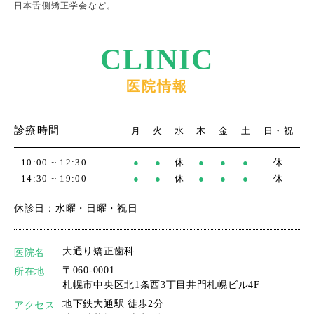
日本舌側矯正学会など。
CLINIC
医院情報
診療時間
月
火
水
木
金
土
日・祝
10:00 ~ 12:30
●
●
休
●
●
●
休
14:30 ~ 19:00
●
●
休
●
●
●
休
休診日：水曜・日曜・祝日
大通り矯正歯科
医院名
〒060-0001
所在地
札幌市中央区北1条西3丁目井門札幌ビル4F
地下鉄大通駅 徒歩2分
アクセス