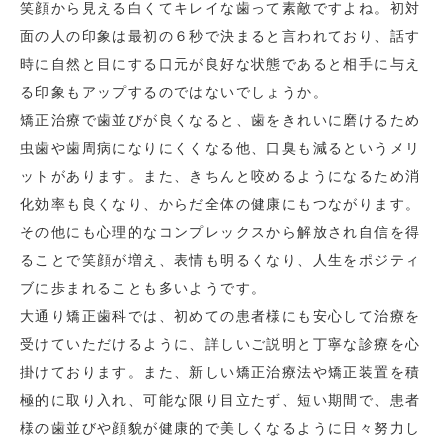
笑顔から見える白くてキレイな歯って素敵ですよね。初対
面の人の印象は最初の６秒で決まると言われており、話す
時に自然と目にする口元が良好な状態であると相手に与え
る印象もアップするのではないでしょうか。
矯正治療で歯並びが良くなると、歯をきれいに磨けるため
虫歯や歯周病になりにくくなる他、口臭も減るというメリ
ットがあります。また、きちんと咬めるようになるため消
化効率も良くなり、からだ全体の健康にもつながります。
その他にも心理的なコンプレックスから解放され自信を得
ることで笑顔が増え、表情も明るくなり、人生をポジティ
ブに歩まれることも多いようです。
大通り矯正歯科では、初めての患者様にも安心して治療を
受けていただけるように、詳しいご説明と丁寧な診療を心
掛けております。また、新しい矯正治療法や矯正装置を積
極的に取り入れ、可能な限り目立たず、短い期間で、患者
様の歯並びや顔貌が健康的で美しくなるように日々努力し