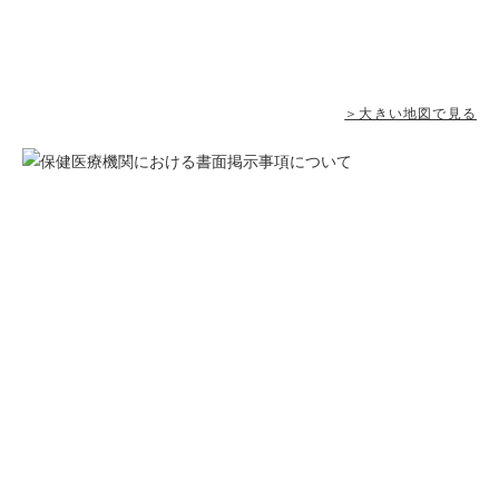
＞大きい地図で見る
当院での感染予防対策
治療器具は十分な洗浄後に高圧蒸気滅菌処理、蒸気滅菌で
きないものは薬液による消毒を行っています。